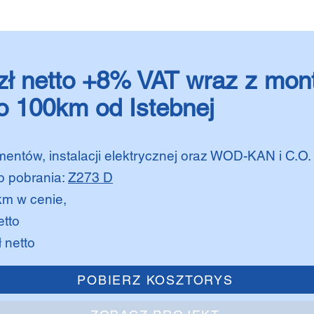
zł netto +8% VAT wraz z mon
o 100km od Istebnej
entów, instalacji elektrycznej oraz WOD-KAN i C.O.
o pobrania:
Z273 D
km w cenie,
etto
 netto
POBIERZ KOSZTORYS