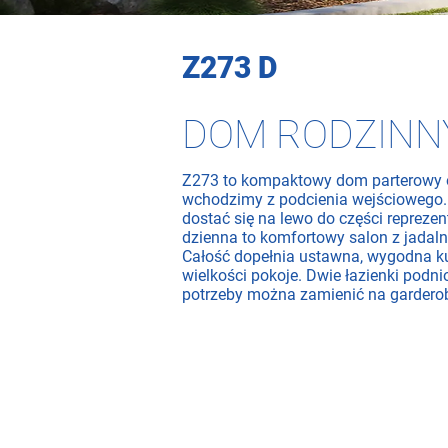
Z273 D
DOM RODZINN
Z273 to kompaktowy dom parterowy o
wchodzimy z podcienia wejściowego.
dostać się na lewo do części repreze
dzienna to komfortowy salon z jadaln
Całość dopełnia ustawna, wygodna ku
wielkości pokoje. Dwie łazienki podn
potrzeby można zamienić na garderob