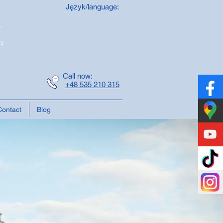
Język/language:
y
ss
Call now:
+48 535 210 315
Contact
Blog