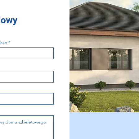
dowy
isko