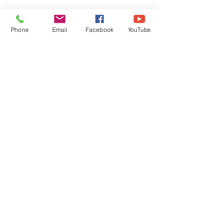
Phone
Email
Facebook
YouTube
REALIZATIONS
PROJECTS
QUOTATION
BLOG
LOG HOUSES
FRAME HOUSES
CONTACT
+48 535 210 315
Istebna 1494
43-470 Istebna
Language:
Login available only to partners.
Log In
PARTNER ZONE