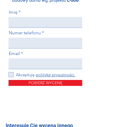
budowy domu wg. projektu
L-308
Imię
Numer telefonu
Email
Akceptuję
politykę prywatności.
POBIERZ WYCENĘ
Interesuje Cię wycena innego