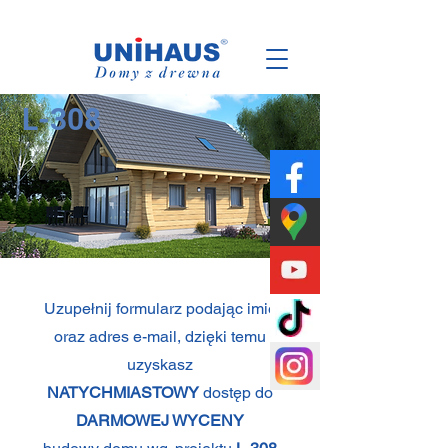
Polish
Family
Business
L-308
Uzupełnij formularz podając imię
oraz adres e-mail, dzięki temu
uzyskasz
NATYCHMIASTOWY
dostęp do
DARMOWEJ WYCENY