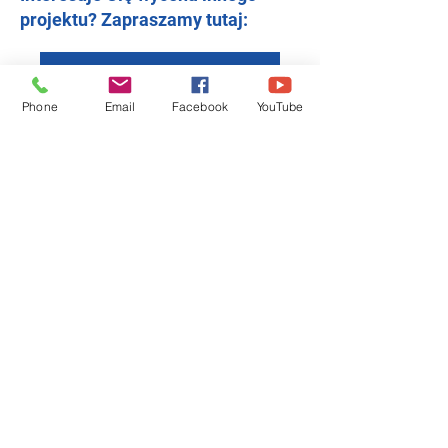
projektu? Zapraszamy tutaj:
Wycena innego projektu
Phone
Email
Facebook
YouTube
REALIZATIONS
PROJECTS
QUOTATION
BLOG
LOG HOUSES
FRAME HOUSES
CONTACT
+48 535 210 315
Istebna 1494
43-470 Istebna
Language:
Login available only to partners.