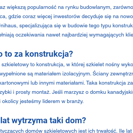
z większą popularność na rynku budowlanym, zarówno w 
ejsca, gdzie coraz więcej inwestorów decyduje się na no
nihaus, specjalizująca się w budowie tego typu konstruk
ełniają oczekiwania nawet najbardziej wymagających kli
 to za konstrukcja?
szkieletowy to konstrukcja, w której szkielet nośny wyk
wypełnione są materiałem izolacyjnym. Ściany zewnętrzn
artonowymi lub innymi materiałami. Taka konstrukcja za
szybki i prosty montaż. Jeśli marzysz o domku kanadyjs
i okolicy jesteśmy liderem w branży.
 lat wytrzyma taki dom?
tyczących domów szkieletowych jest ich trwałość.
Ile l