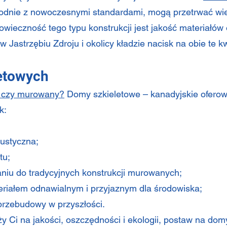
dnie z nowoczesnymi standardami, mogą przetrwać wiel
ieczność tego typu konstrukcji jest jakość materiałów 
Jastrzębiu Zdroju i okolicy kładzie nacisk na obie te kw
etowych
y czy murowany?
Domy szkieletowe – kanadyjskie oferow
ak:
kustyczna;
ktu;
niu do tradycyjnych konstrukcji murowanych;
eriałem odnawialnym i przyjaznym dla środowiska;
przebudowy w przyszłości.
ży Ci na jakości, oszczędności i ekologii, postaw na dom