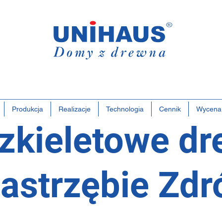
Polsk
Rodzin
Firm
Produkcja
Realizacje
Technologia
Cennik
Wycena
zkieletowe dr
astrzębie Zdr