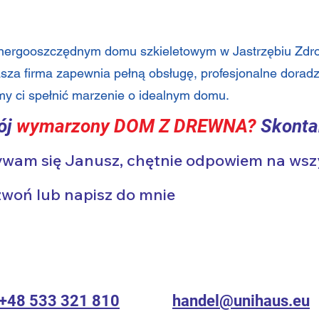
nergooszczędnym domu szkieletowym w Jastrzębiu Zdroj
asza firma zapewnia pełną obsługę, profesjonalne doradz
my ci spełnić marzenie o idealnym domu.
ój
wymarzony
DOM Z DREWNA?
Skonta
wam się Janusz, chętnie odpowiem na wsz
woń lub napisz do mnie
+48 533 321 810
handel@unihaus.eu