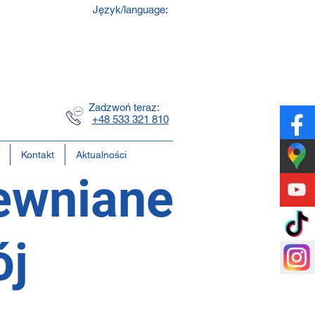
Język/language:
a
na
a
Zadzwoń teraz:
+48 533 321 810
Kontakt
Aktualności
ewniane
ój