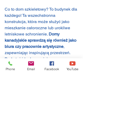
Co to dom szkieletowy? To budynek dla 
każdego! Ta wszechstronna 
konstrukcja, która może służyć jako 
mieszkanie całoroczne lub urokliwe 
letniskowe schronienie. 
Domy 
kanadyjskie sprawdzą się również jako 
biura czy pracownie artystyczne
, 
zapewniając inspirującą przestrzeń. 
Będą też idealnym miejscem na 
warsztaty czy zajęcia edukacyjne.
Phone
Email
Facebook
YouTube
Podsumowanie
Po przeczytaniu tego wpisu na pewno 
wiesz już, co to znaczy dom 
szkieletowy i dlaczego warto w niego 
zainwestować. Jako 
producent domów 