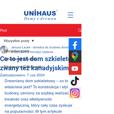
Polska
Rodzinna
Firma
Post
Wszystkie posty
Janusz Łacek - doradca ds. budowy domów
Wszystkie posty
3 cze 2024
3 minut(y) czytania
Co to jest dom szkieletowy
Aktualności z budów
zwany też kanadyjskim?
Edukacyjne/Ciekawostki
Zaktualizowano:
7 cze 2024
Drewniany dom szkieletowy – co to 
właściwie jest? To konstrukcja i styl 
budowy, ceniony za szybką realizację, 
trwałość oraz efektywność 
energetyczną, który cały czas zyskuje 
na popularności. W tym artykule 