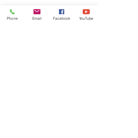
Phone
Email
Facebook
YouTube
REALIZACJE
PROJEKTY
WYCENA
BLOG
DOMY Z BALI
DOMY SZKIELETOWE
KONTAKT
+48 533 321 810
Istebna 1494
43-470 Istebna
Language:
Logowanie dostępne tylko dla Partnerów.
Zaloguj się
STREFA PARTNERA