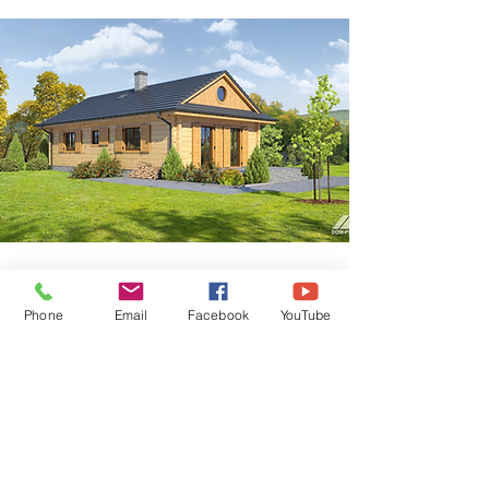
Interesuje Cię wycena innego projektu?
Zapraszamy tutaj:
Phone
Email
Facebook
YouTube
Wycena innego projektu
REALIZACJE
PROJEKTY