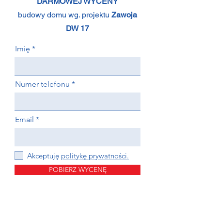
DARMOWEJ WYCENY
budowy domu wg. projektu
Zawoja
DW 17
Imię
Numer telefonu
Email
Akceptuję
politykę prywatności.
POBIERZ WYCENĘ