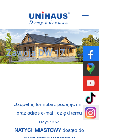
Polska
Rodzinna
Firma
Zawoja DW 17
Uzupełnij formularz podając imię
oraz adres e-mail, dzięki temu
uzyskasz
NATYCHMIASTOWY
dostęp do