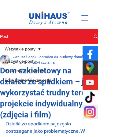
Polska
Rodzinna
Firma
Post
Wszystkie posty
Janusz Łacek - doradca ds. budowy domów
Wszystkie posty
8 maj
1 minut(y) czytania
Dom szkieletowy na
Aktualności z budów
działce ze spadkiem – jak
Edukacyjne/Ciekawostki
wykorzystać trudny teren w
projekcie indywidualnym?
(zdjęcia i film)
Działki ze spadkiem są często 
postrzegane jako problematyczne. W 