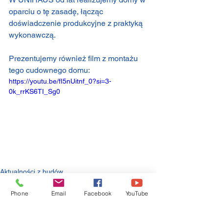
oparciu o tę zasadę, łącząc 
doświadczenie produkcyjne z praktyką 
wykonawczą.
Prezentujemy również film z montażu 
tego cudownego domu:
https://youtu.be/fI5nUitnf_0?si=3-
0k_rrKS6TI_Sg0
Aktualności z budów
Phone
Email
Facebook
YouTube