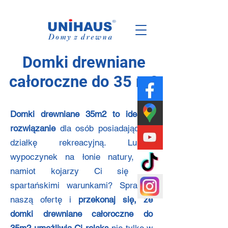
Polska
Rodzinna
Firma
Domki drewniane
całoroczne do 35 m2
Domki drewniane 35m2 to idealne
rozwiązanie
dla osób posiadających
działkę rekreacyjną. Lubisz
wypoczynek na łonie natury, ale
namiot kojarzy Ci się ze
spartańskimi warunkami? Sprawdź
naszą ofertę i
przekonaj się, że
domki drewniane całoroczne do