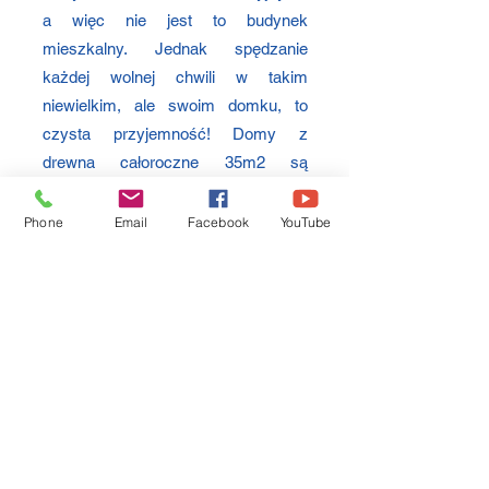
a więc nie jest to budynek
mieszkalny. Jednak spędzanie
każdej wolnej chwili w takim
niewielkim, ale swoim domku, to
czysta przyjemność! Domy z
drewna całoroczne 35m2 są
ocieplone, w związku z tym
możesz
w nich przebywać zarówno wiosną i
Phone
Email
Facebook
YouTube
latem, jak i jesienią czy zimą
.
Chcesz powiększyć przestrzeń
mieszkalną? Jako producent
domków do 35m2
oferujemy nie
tylko
domy z bali
,
ale również domki
drewniane 35m2 z poddaszem
.
Nasze propozycje obejmują także
domy szkieletowe
i
gotowe domy
drewniane
.