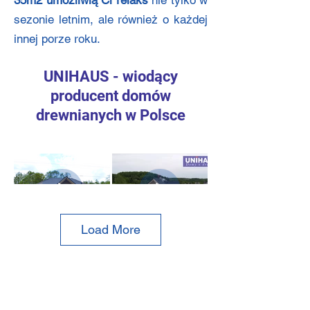
35m2 umożliwią Ci relaks
nie tylko w
sezonie letnim, ale również o każdej
innej porze roku.
UNIHAU
S - wiod
ący
producent domów
drewnianych w Polsce
Load More