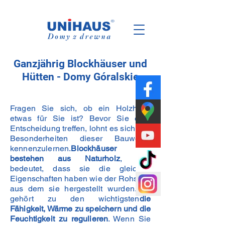
Polen
Familie
Geschäft
Ganzjährig Blockhäuser und
Hütten - Domy Góralskie
Fragen Sie sich, ob ein Holzhaus
etwas für Sie ist? Bevor Sie eine
Entscheidung treffen, lohnt es sich, die
Besonderheiten dieser Bauweise
kennenzulernen.
Blockhäuser
bestehen aus Naturholz
, was
bedeutet, dass sie die gleichen
Eigenschaften haben wie der Rohstoff,
aus dem sie hergestellt wurden. Es
gehört zu den wichtigsten
die
Fähigkeit, Wärme zu speichern und die
Feuchtigkeit zu regulieren
. Wenn Sie