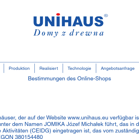
Polen
Famili
Geschä
Produktion
Realisiert
Technologie
Angebotsanfrage
Bestimmungen des Online-Shops
user, der auf der Website
www.unihaus.eu
verfügbar is
unter dem Namen JOMIKA Józef Michałek führt, das in da
e Aktivitäten (CEIDG) eingetragen ist, das vom zuständige
REGON 380154480