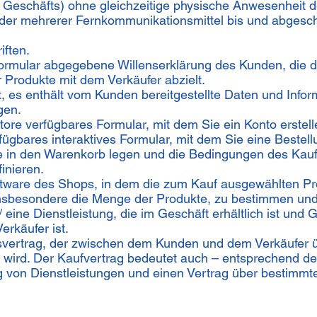
s Geschäfts) ohne gleichzeitige physische Anwesenheit d
der mehrerer Fernkommunikationsmittel bis und abgesch
iften.
lformular abgegebene Willenserklärung des Kunden, die d
 Produkte mit dem Verkäufer abzielt.
 es enthält vom Kunden bereitgestellte Daten und Infor
gen.
Store verfügbares Formular, mit dem Sie ein Konto erstel
rfügbares interaktives Formular, mit dem Sie eine Beste
 in den Warenkorb legen und die Bedingungen des Kaufve
inieren.
tware des Shops, in dem die zum Kauf ausgewählten Prod
 insbesondere die Menge der Produkte, zu bestimmen und
 / eine Dienstleistung, die im Geschäft erhältlich ist un
rkäufer ist.
fsvertrag, der zwischen dem Kunden und dem Verkäufer 
wird. Der Kaufvertrag bedeutet auch – entsprechend d
g von Dienstleistungen und einen Vertrag über bestimmte