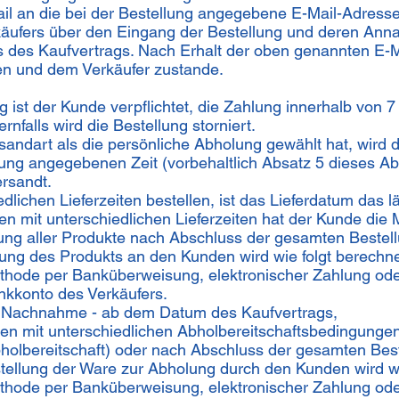
l an die bei der Bestellung angegebene E-Mail-Adresse
käufers über den Eingang der Bestellung und deren Ann
 des Kaufvertrags. Nach Erhalt der oben genannten E-
n und dem Verkäufer zustande.
 ist der Kunde verpflichtet, die Zahlung innerhalb von
rnfalls wird die Bestellung storniert.
andart als die persönliche Abholung gewählt hat, wird 
bung angegebenen Zeit (vorbehaltlich Absatz 5 dieses A
rsandt.
dlichen Lieferzeiten bestellen, ist das Lieferdatum da
n mit unterschiedlichen Lieferzeiten hat der Kunde die M
erung aller Produkte nach Abschluss der gesamten Bestel
erung des Produkts an den Kunden wird wie folgt berechne
hode per Banküberweisung, elektronischer Zahlung ode
nkkonto des Verkäufers.
t Nachnahme - ab dem Datum des Kaufvertrags,
ten mit unterschiedlichen Abholbereitschaftsbedingungen
Abholbereitschaft) oder nach Abschluss der gesamten Bes
tstellung der Ware zur Abholung durch den Kunden wird wi
hode per Banküberweisung, elektronischer Zahlung ode