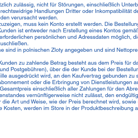
tzlich zulässig, nicht für Störungen, einschließlich Unt
rechtswidrige Handlungen Dritter oder Inkompatibilität 
nden verursacht werden.
zeigen, muss kein Konto erstellt werden. Die Bestellu
Kunden ist entweder nach Erstellung eines Kontos gem
forderlichen persönlichen und Adressdaten möglich, di
zuschließen.
sind in polnischen Zloty angegeben und sind Nettopreis
 Kunden zu zahlende Betrag besteht aus dem Preis für d
r- und Postgebühren), über die der Kunde bei der Bestell
Wille ausgedrückt wird, an den Kaufvertrag gebunden zu s
 Abonnement oder die Erbringung von Dienstleistungen au
r Gesamtpreis einschließlich aller Zahlungen für den Ab
nstandes vernünftigerweise nicht zulässt, den endgültig
die Art und Weise, wie der Preis berechnet wird, sowie 
re Kosten, werden im Store in der Produktbeschreibung