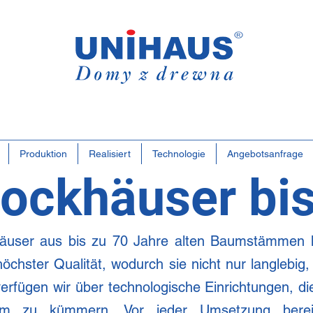
Polen
Famili
Geschä
Produktion
Realisiert
Technologie
Angebotsanfrage
lockhäuser bi
zhäuser aus bis zu 70 Jahre alten Baumstämmen 
chster Qualität, wodurch sie nicht nur langlebig,
verfügen wir über technologische Einrichtungen, d
m zu kümmern. Vor jeder Umsetzung bereit