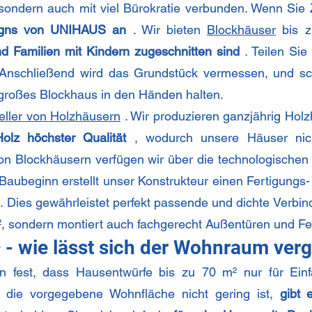
, sondern auch mit viel Bürokratie verbunden. Wenn Sie
signs von UNIHAUS an
. Wir bieten
Blockhäuser
bis z
d Familien mit Kindern zugeschnitten sind
. Teilen Sie
 Anschließend wird das Grundstück vermessen, und sch
 großes Blockhaus in den Händen halten.
eller von Holzhäusern
. Wir produzieren ganzjährig Holz
olz höchster Qualität
, wodurch unsere Häuser nich
 von Blockhäusern verfügen wir über die technologisch
 Baubeginn erstellt unser Konstrukteur einen Fertigung
n. Dies gewährleistet perfekt passende und dichte Verb
², sondern montiert auch fachgerecht Außentüren und Fe
 - wie lässt sich der Wohnraum ver
n fest, dass Hausentwürfe bis zu 70 m² nur für Ein
die vorgegebene Wohnfläche nicht gering ist,
gibt 