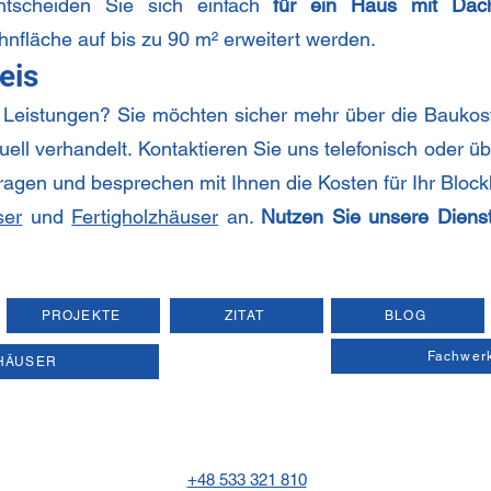
tscheiden Sie sich einfach
für ein Haus mit Dac
nfläche auf bis zu 90 m² erweitert werden.
eis
e Leistungen? Sie möchten sicher mehr über die Baukost
uell verhandelt. Kontaktieren Sie uns telefonisch oder 
Fragen und besprechen mit Ihnen die Kosten für Ihr Bloc
ser
und
Fertigholzhäuser
an.
Nutzen Sie unsere Dienst
PROJEKTE
ZITAT
BLOG
Fachwer
HÄUSER
+48 533 321 810