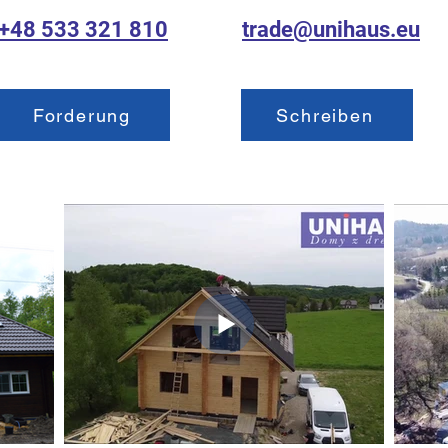
+48 533 321 810
trade@unihaus.eu
Forderung
Schreiben