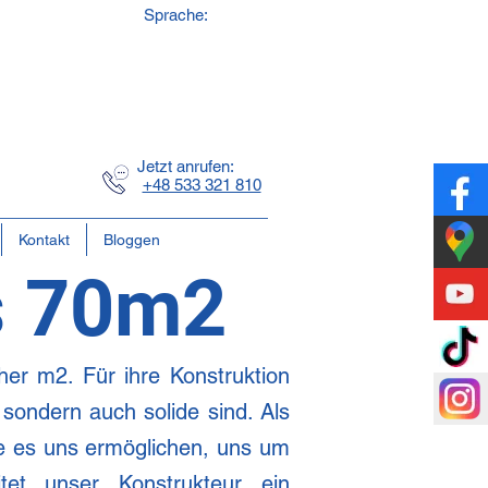
Sprache:
e
ft
Jetzt anrufen:
+48 533 321 810
Kontakt
Bloggen
s 70m2
her
m2. Für ihre Konstruktion
 sondern auch solide sind. Als
ie es uns ermöglichen, uns um
et unser Konstrukteur ein