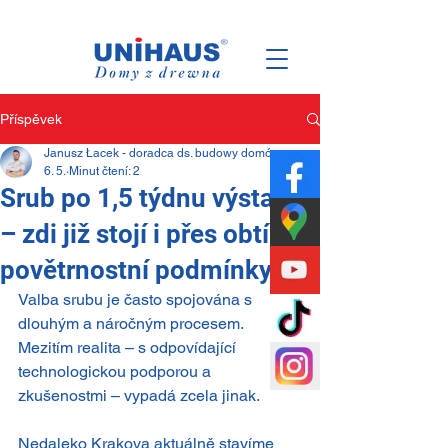
Polsko
Rodina
Obchod
Příspěvek
Janusz Łacek - doradca ds. budowy domów
6. 5.
Minut čtení: 2
Srub po 1,5 týdnu výstavby
– zdi již stojí i přes obtížné
povětrnostní podmínky
Valba srubu je často spojována s 
dlouhým a náročným procesem.
Mezitím realita – s odpovídající 
technologickou podporou a 
zkušenostmi – vypadá zcela jinak.
Nedaleko Krakova aktuálně stavíme 