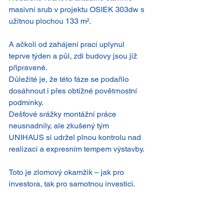
masivní srub v projektu OSIEK 303dw s 
užitnou plochou 133 m².
A ačkoli od zahájení prací uplynul 
teprve týden a půl, zdi budovy jsou již 
připravené.
Důležité je, že této fáze se podařilo 
dosáhnout i přes obtížné povětrnostní 
podmínky.
Dešťové srážky montážní práce 
neusnadnily, ale zkušený tým 
UNIHAUS si udržel plnou kontrolu nad 
realizací a expresním tempem výstavby.
Toto je zlomový okamžik – jak pro 
investora, tak pro samotnou investici.