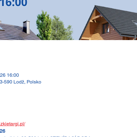
026 16:00
 93-590 Lodž, Polsko
dzkietargi.pl/
026