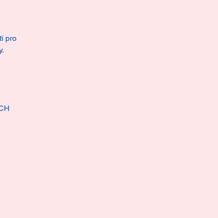
í pro
y.
CH