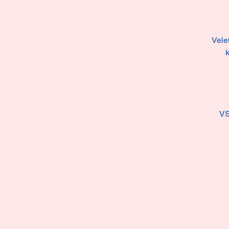
Vele
k
V