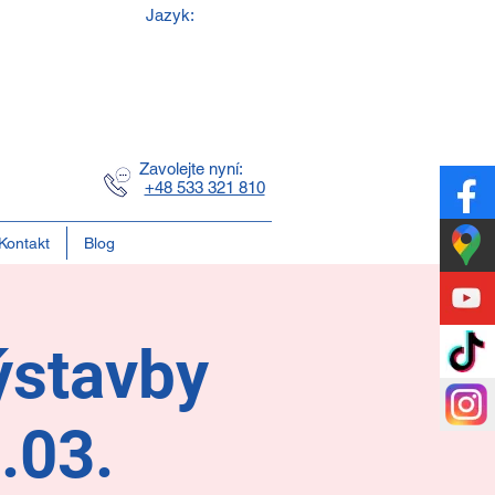
Jazyk:
o
a
d
Zavolejte nyní:
+48 533 321 810
Kontakt
Blog
ýstavby
.03.