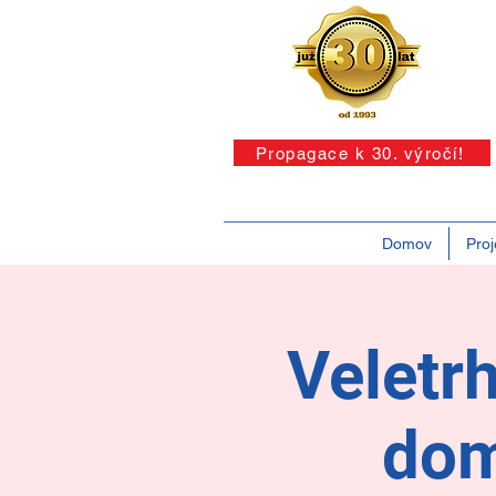
Propagace k 30. výročí!
Domov
Proj
Veletr
dom