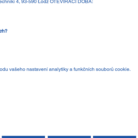
itechniki 4, 93-590 Łódź OTEVÍRACÍ DOBA:
trh?
du vašeho nastavení analytiky a funkčních souborů cookie.