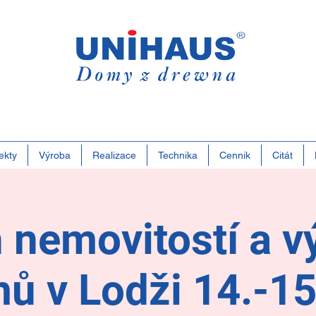
Polsk
Rodin
Obcho
ekty
Výroba
Realizace
Technika
Cennik
Citát
h nemovitostí a v
ů v Lodži 14.-15