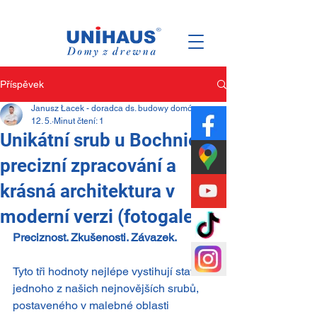
Polsko
Rodina
Obchod
Příspěvek
Janusz Łacek - doradca ds. budowy domów
12. 5.
Minut čtení: 1
Unikátní srub u Bochnie –
precizní zpracování a
krásná architektura v
moderní verzi (fotogalerie)
Preciznost. Zkušenosti. Závazek.
Tyto tři hodnoty nejlépe vystihují stavbu 
jednoho z našich nejnovějších srubů, 
postaveného v malebné oblasti 